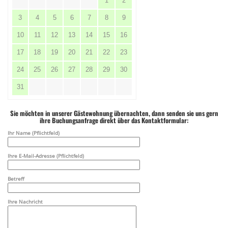
1
2
3
4
5
6
7
8
9
10
11
12
13
14
15
16
17
18
19
20
21
22
23
24
25
26
27
28
29
30
31
Sie möchten in unserer Gästewohnung übernachten, dann senden sie uns gern
ihre Buchungsanfrage direkt über das Kontaktformular:
Ihr Name (Pflichtfeld)
Ihre E-Mail-Adresse (Pflichtfeld)
Betreff
Ihre Nachricht