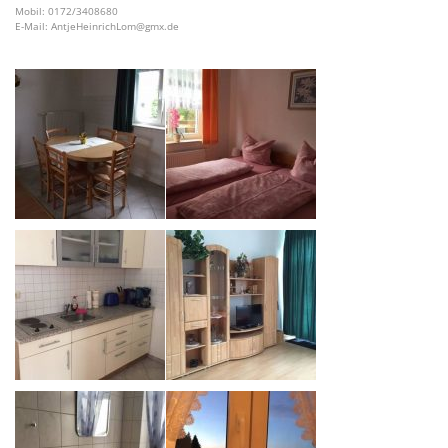
Mobil: 0172/3408680
E-Mail: AntjeHeinrichLom@gmx.de