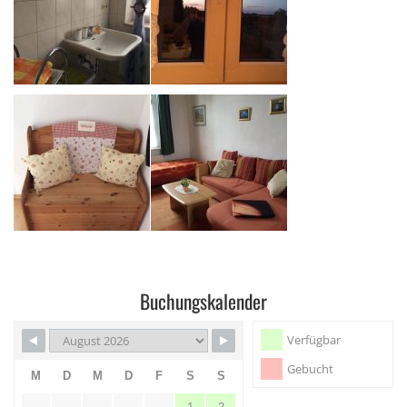
Buchungskalender
Verfügbar
Gebucht
M
D
M
D
F
S
S